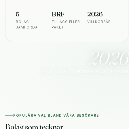
5
BRF
2026
BOLAG
TILLÄGG ELLER
VILLKORSÅR
JÄMFÖRDA
PAKET
2026
BOSTADSRÄTTSFÖRSÄKRING · SVERIGE
POPULÄRA VAL BLAND VÅRA BESÖKARE
Bolag som tecknar