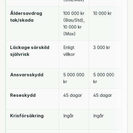
Åldersavdrag
100 000 kr
10 000 kr
15 
tak/skada
(Bas/Std),
(XL
10 000 kr
(Max)
Läckage särskild
Enligt
3 000 kr
Sär
självrisk
villkor
själ
enli
Ansvarsskydd
5 000 000
5 000 000
Ing
kr
kr
Reseskydd
45 dagar
45 dagar
45 
Krisförsäkring
Ingår
Ingår
10 
000