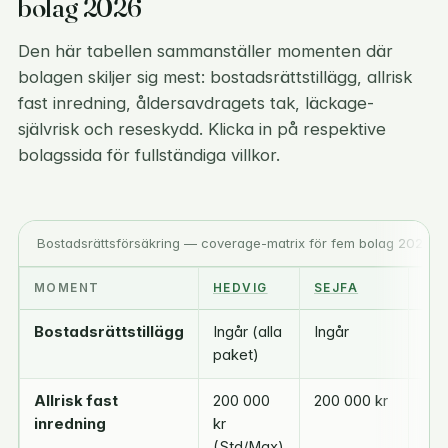
bolag 2026
Den här tabellen sammanställer momenten där
bolagen skiljer sig mest: bostadsrättstillägg, allrisk
fast inredning, åldersavdragets tak, läckage-
självrisk och reseskydd. Klicka in på respektive
bolagssida för fullständiga villkor.
Bostadsrättsförsäkring — coverage-matrix för fem bolag 2026
MOMENT
HEDVIG
SEJFA
SV
Bostadsrättstillägg
Ingår (alla
Ingår
Till
paket)
ell
Allrisk fast
200 000
200 000 kr
Ing
inredning
kr
BR
(Std/Max)