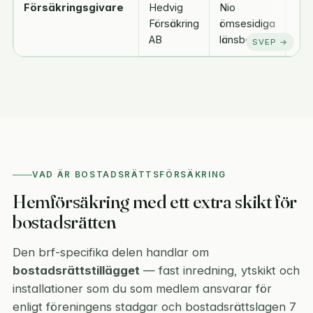
Försäkringsgivare
Hedvig
Nio
Sv
Försäkring
ömsesidiga
För
AB
länsbolag
AB
VAD ÄR BOSTADSRÄTTSFÖRSÄKRING
Hemförsäkring med ett extra skikt för
bostadsrätten
Den brf-specifika delen handlar om
bostadsrättstillägget
— fast inredning, ytskikt och
installationer som du som medlem ansvarar för
enligt föreningens stadgar och bostadsrättslagen 7